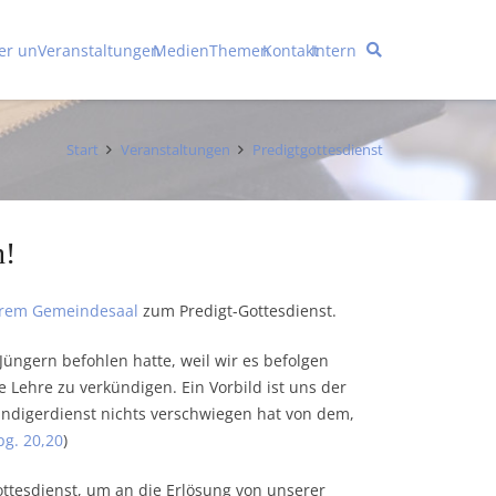
er uns
Veranstaltungen
Medien
Themen
Kontakt
Intern
Start
Veranstaltungen
Predigtgottesdienst
n!
erem Gemeindesaal
zum Predigt-Gottesdienst.
üngern befohlen hatte, weil wir es befolgen
he Lehre zu verkündigen. Ein Vorbild ist uns der
kündigerdienst nichts verschwiegen hat von dem,
pg. 20,20
)
ttesdienst, um an die Erlösung von unserer