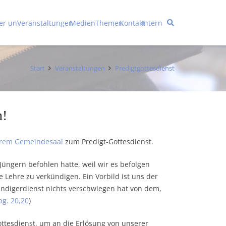
er uns
Veranstaltungen
Medien
Themen
Kontakt
Intern
Start
Veranstaltungen
Predigtgottesdienst
n!
erem Gemeindesaal
zum Predigt-Gottesdienst.
üngern befohlen hatte, weil wir es befolgen
he Lehre zu verkündigen. Ein Vorbild ist uns der
kündigerdienst nichts verschwiegen hat von dem,
pg. 20,20
)
ttesdienst, um an die Erlösung von unserer