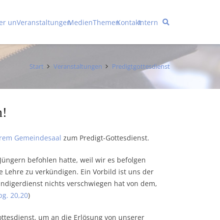
er uns
Veranstaltungen
Medien
Themen
Kontakt
Intern
Start
Veranstaltungen
Predigtgottesdienst
n!
erem Gemeindesaal
zum Predigt-Gottesdienst.
üngern befohlen hatte, weil wir es befolgen
he Lehre zu verkündigen. Ein Vorbild ist uns der
kündigerdienst nichts verschwiegen hat von dem,
pg. 20,20
)
ttesdienst, um an die Erlösung von unserer