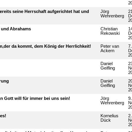
2
ereits seine Herrschaft aufgerichtet hat und
Jörg
2
Wehrenberg
D
2
ds und Abrahams
Christian
1
Rekowski
D
2
em,der da kommt, dem König der Herrlichkeit!
Peter van
7.
Ackern
D
2
Daniel
2
Geifling
N
2
rung
Daniel
2
Geifling
N
2
nn Gott will für immer bei uns sein!
Jörg
9.
Wehrenberg
N
2
les!
Kornelius
2.
Dück
N
2