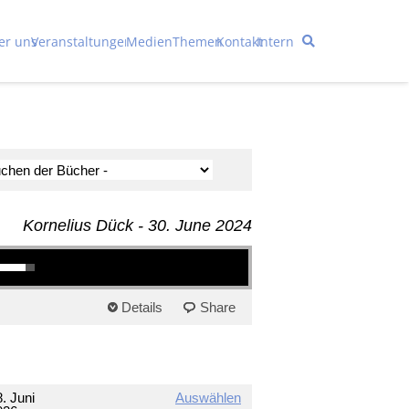
er uns
Veranstaltungen
Medien
Themen
Kontakt
Intern
Kornelius Dück - 30. June 2024
unter benutzen, um die Lautstärke zu regeln.
Details
Share
. Juni
Auswählen