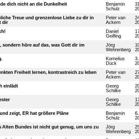
nde dich nicht an die Dunkelheit
Benjamin
3
Schulz
2
liche Treue und grenzenlose Liebe zu dir in
Peter van
2
 dir
Ackern
2
ch!
Daniel
1
Geifling
2
, sondern höre auf das, was Gott dir im
Jörg
1
Wehrenberg
2
g.
Kornelius
3
Dück
2
nkten Freiheit lernen, kontrastreich zu leben
Peter van
27
Ackern
2
h einlädt
Georg
20
Schilke
2
ester
Georg
13
Schilke
2
 und zeigt, ER hat größere Pläne
Benjamin
6.
Schulz
2
es Alten Bundes ist nicht gut genug, um uns zu
Jörg
29
Wehrenberg
2