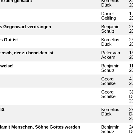
m Erben gemacht
Kornelius
8
Dück
2
Daniel
1
Geifling
2
s Gegenwart verdrängen
Benjamin
2
Schulz
2
s Gut ist
Kornelius
2
Dück
2
ensch, der zu beneiden ist
Peter van
1
Ackern
2
 weise!
Benjamin
1
Schulz
2
Georg
4
Schilke
2
Georg
3
Schilke
D
2
eßt
Kornelius
2
Dück
D
2
 damit Menschen, Söhne Gottes werden
Benjamin
2
Schulz
D