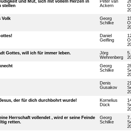
eudigkeit und Mut, sich mit vollem Herzen in
Peter van
2
 stellen
Ackern
O
2
s Volk
Georg
1
Schilke
O
2
Gottes!
Daniel
1
Geifling
O
2
adt Gottes, will ich für immer leben.
Jörg
5
Wehrenberg
2
sknecht
Georg
2
Schilke
S
2
Denis
2
Gusakov
S
2
Jesus, der für dich durchbohrt wurde!
Kornelius
1
Dück
S
2
ine Herrschaft vollendet , wird er seine Feinde
Georg
7.
tig retten.
Schilke
S
2