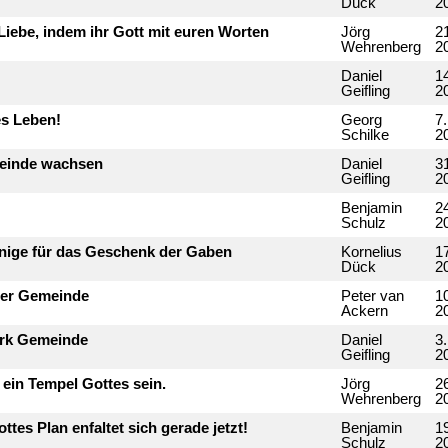
Dück
2
 Liebe, indem ihr Gott mit euren Worten
Jörg
21
Wehrenberg
2
Daniel
14
Geifling
2
es Leben!
Georg
7.
Schilke
2
emeinde wachsen
Daniel
3
Geifling
2
Benjamin
2
Schulz
2
önige für das Geschenk der Gaben
Kornelius
1
Dück
2
 der Gemeinde
Peter van
1
Ackern
2
erk Gemeinde
Daniel
3
Geifling
2
 ein Tempel Gottes sein.
Jörg
26
Wehrenberg
2
ttes Plan enfaltet sich gerade jetzt!
Benjamin
19
Schulz
2