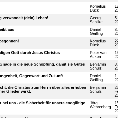
Kornelius
12
Dück
2
g verwandelt (dein) Leben!
Georg
5.
Schilke
2
eibt aus
Daniel
3.
Geifling
2
 begonnen!
Kornelius
2
Dück
2
ndigen Gott durch Jesus Christus
Peter van
1
Ackern
2
 Gnade in die neue Schöpfung, damit sie Gutes
Benjamin
8
Schulz
2
gangenheit, Gegenwart und Zukunft
Daniel
1
Geifling
2
cht, die Christus zum Herrn über alles erhoben
Benjamin
2
er Glieder wirkt.
Schulz
F
2
st bei uns - die Sicherheit für unsere endgültige
Jörg
1
Wehrenberg
F
2