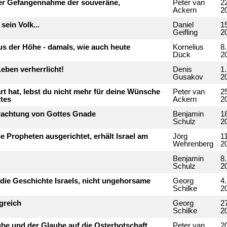
iner Gefangennahme der souveräne,
Peter van
22
Ackern
2
sein Volk...
Daniel
15
Geifling
2
aus der Höhe - damals, wie auch heute
Kornelius
8.
Dück
2
Leben verherrlicht!
Denis
1.
Gusakov
2
art hat, lebst du nicht mehr für deine Wünsche
Peter van
2
ttes
Ackern
2
erachtung von Gottes Gnade
Benjamin
1
Schulz
2
ne Propheten ausgerichtet, erhält Israel am
Jörg
1
Wehrenberg
2
Benjamin
8
Schulz
2
 die Geschichte Israels, nicht ungehorsame
Georg
4
Schilke
2
greich
Georg
27
Schilke
2
ube und der Glaube auf die Osterbotschaft
Peter van
20