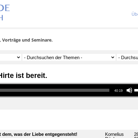
Üb
, Vorträge und Seminare.
rte ist bereit.
Pfeiltasten Hoch/R
40:19
it dem, was der Liebe entgegensteht!
Kornelius
28